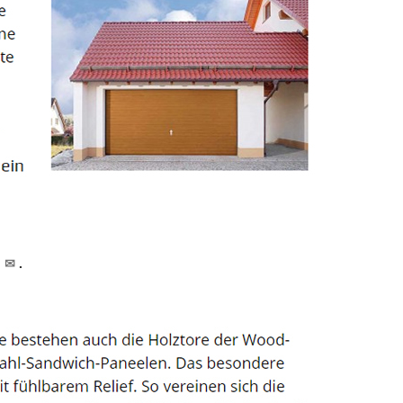
d ✉
.