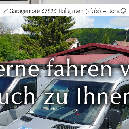
✅ Garagentore 67826 Hallgarten (Pfalz) – Itore.😃