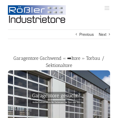
Skip
to
content
Previous
Next
Garagentore Gschwend « ➡️Itore » Torbau /
Sektionaltore