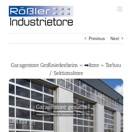
Skip
to
content
Previous
Next
Garagentore Großniedesheim « ➡️Itore » Torbau
/ Sektionaltore