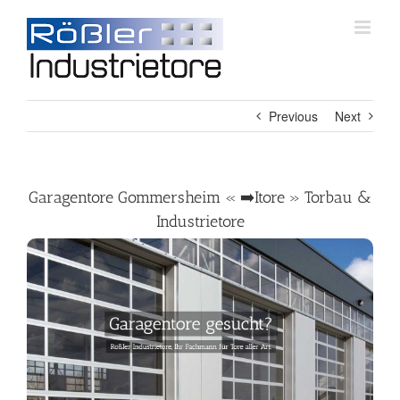
Skip
to
content
Previous
Next
Garagentore Gommersheim « ➡️Itore » Torbau &
Industrietore