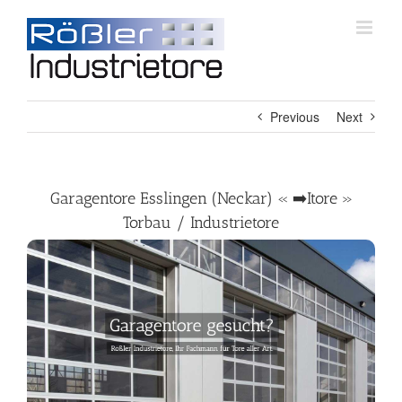
Skip
to
content
Previous
Next
Garagentore Esslingen (Neckar) « ➡️Itore »
Torbau / Industrietore