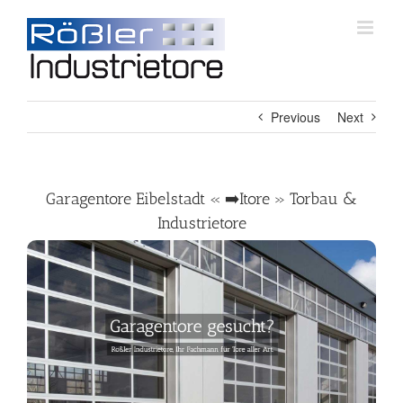
Skip
to
content
Previous
Next
Garagentore Eibelstadt « ➡️Itore » Torbau &
Industrietore