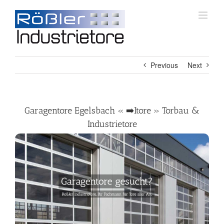
Skip
to
content
Previous
Next
Garagentore Egelsbach « ➡️Itore » Torbau &
Industrietore