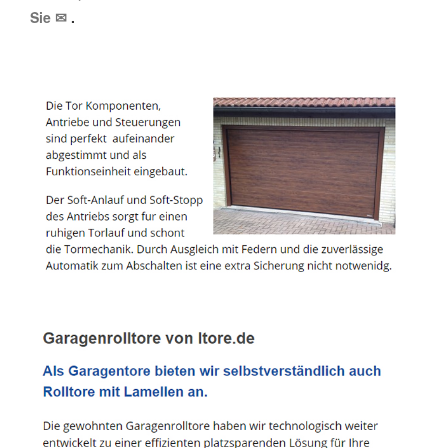
Sie ✉
.