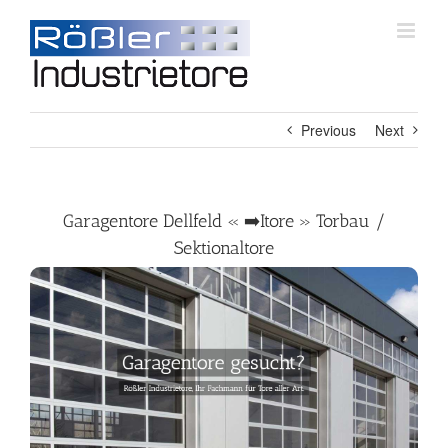
Skip
to
content
Previous
Next
Garagentore Dellfeld « ➡️Itore » Torbau /
Sektionaltore