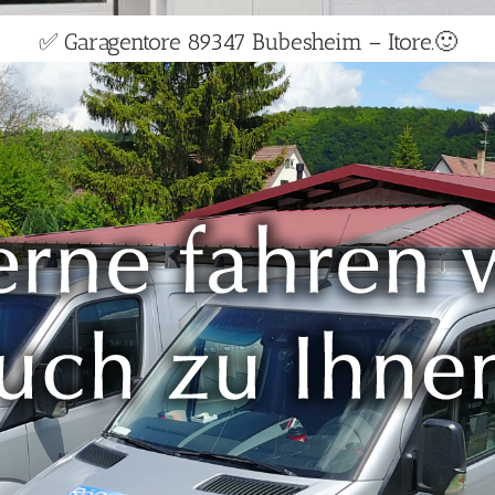
✅ Garagentore 89347 Bubesheim – Itore.🙂