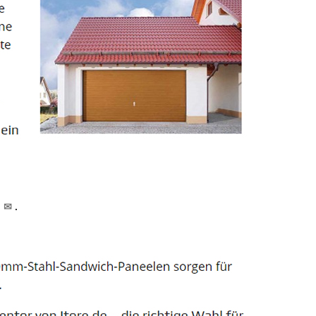
d ✉
.