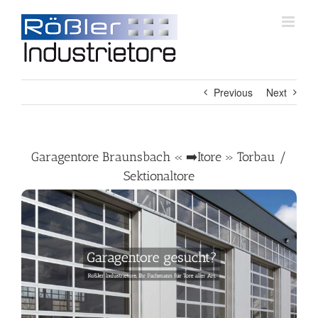
Skip
to
content
Previous
Next
Garagentore Braunsbach « ➡️Itore » Torbau /
Sektionaltore