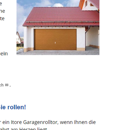
uch ✉
.