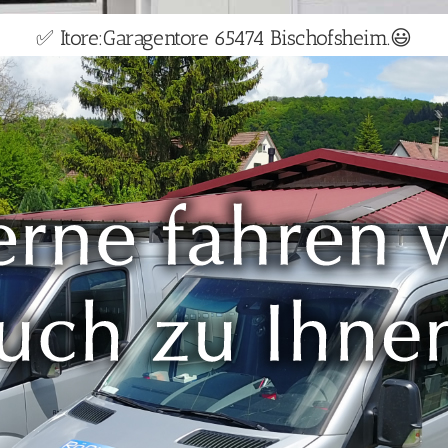
✅ Itore:Garagentore 65474 Bischofsheim.😃