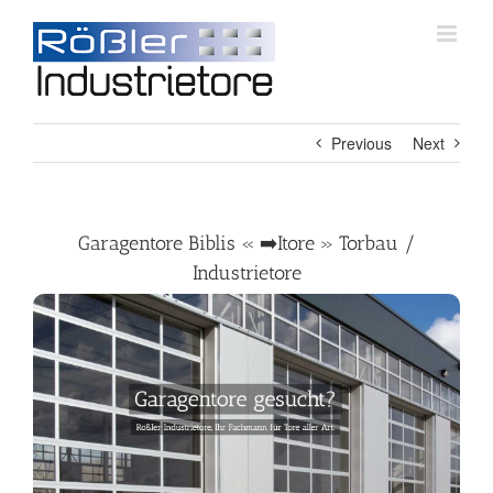
Skip
to
content
Previous
Next
Garagentore Biblis « ➡️Itore » Torbau /
Industrietore