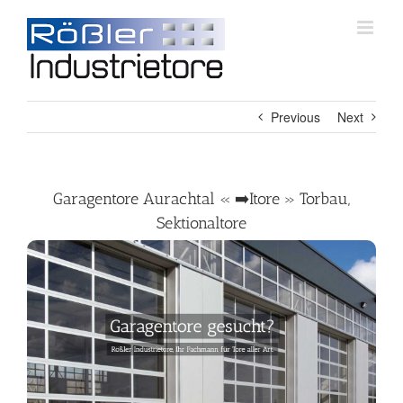
Skip
to
content
Previous
Next
Garagentore Aurachtal « ➡️Itore » Torbau,
Sektionaltore