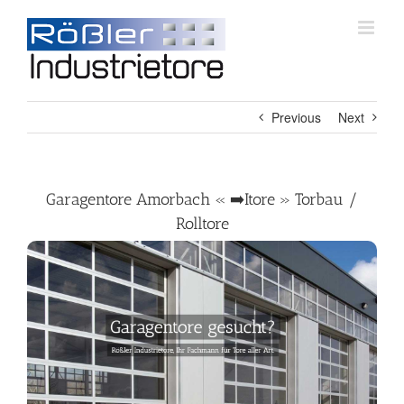
Skip
to
content
Previous
Next
Garagentore Amorbach « ➡️Itore » Torbau /
Rolltore