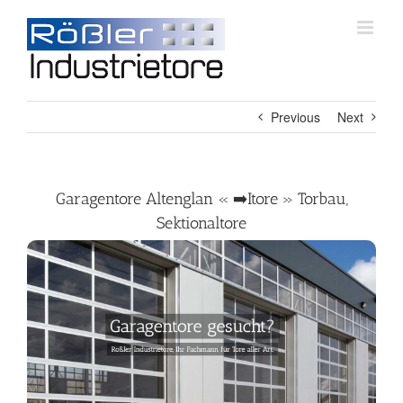
Skip
to
content
Previous
Next
Garagentore Altenglan « ➡️Itore » Torbau,
Sektionaltore