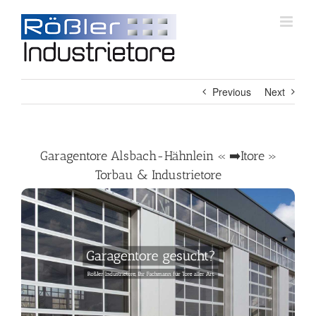
Skip
to
content
Previous
Next
Garagentore Alsbach-Hähnlein « ➡️Itore »
Torbau & Industrietore