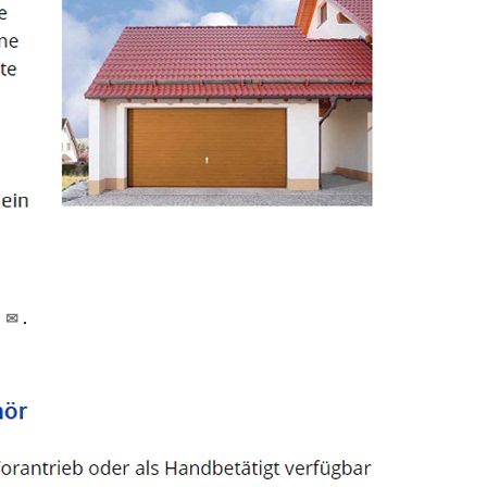
d ✉
.