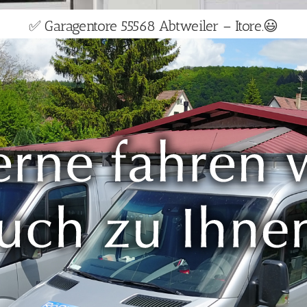
✅ Garagentore 55568 Abtweiler – Itore.😃